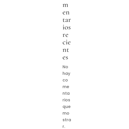
m
en
tar
ios
re
cie
nt
es
No
hay
co
me
nta
rios
que
mo
stra
r.