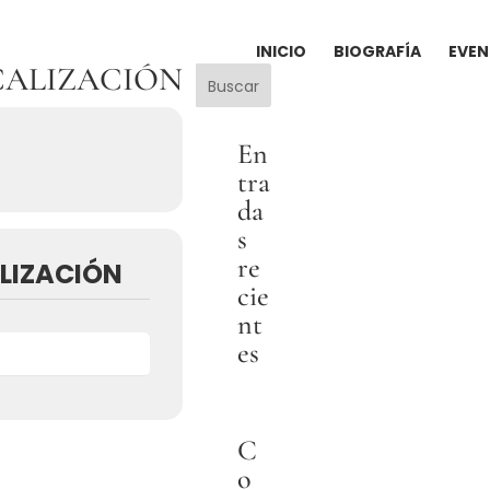
INICIO
BIOGRAFÍA
EVE
CALIZACIÓN
Buscar
En
tra
da
s
re
LIZACIÓN
cie
nt
es
C
o