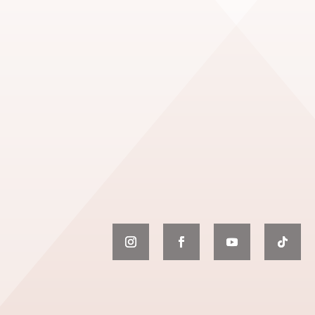
Para más información, puedes
ponerte en contacto con mi
agencia
Lerín Artist
Management
o enviarme un
mensaje a través de este
formulario.