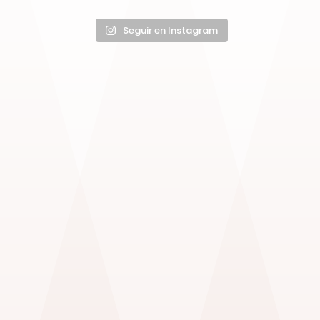
Seguir en Instagram
Para más información, puedes
ponerte en contacto con mi
agencia
Lerín Artist Management
o enviarme un mensaje a través de
este formulario.