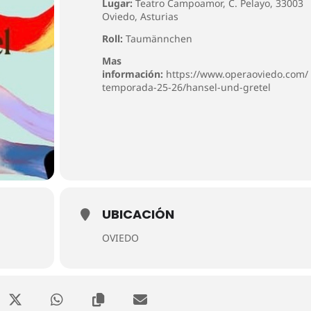
Lugar:
Teatro Campoamor,
C. Pelayo, 33003
Oviedo, Asturias
Roll:
Taumännchen
Mas
información:
https://www.operaoviedo.com/
temporada-25-26/hansel-und-gretel
UBICACIÓN
OVIEDO