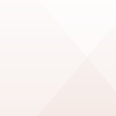
Para más información, puedes
ponerte en contacto con mi
agencia
Lerín Artist
Management
o enviarme un
mensaje a través de este
formulario.